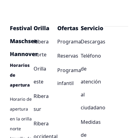
Festival
Orilla
Ofertas
Servicio
Maschsee
Ribera
Programa
Descargas
Hannover
norte
Reservas
Teléfono
Horarios
Orilla
de
Programa
de
este
atención
infantil
apertura
al
Ribera
Horario de
ciudadano
sur
apertura
en la orilla
Medidas
Ribera
norte
de
occidental