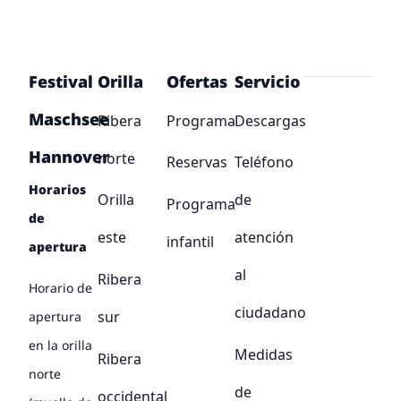
Festival
Orilla
Ofertas
Servicio
Maschsee
Ribera
Programa
Descargas
Hannover
norte
Reservas
Teléfono
Horarios
Orilla
de
Programa
de
este
atención
infantil
apertura
al
Ribera
Horario de
ciudadano
sur
apertura
en la orilla
Medidas
Ribera
norte
de
occidental