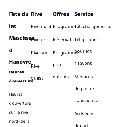
Fête du
Rive
Offres
Service
lac
Rive nord
Programme
Téléchargements
Maschsee
Rive est
Réservations
Téléphone
à
pour les
Rive sud
Programme
Hanovre
citoyens
pour
Rive
Heures
enfants
Mesures
ouest
d'ouverture
de pleine
Heures
conscience
d'ouverture
sur la rive
Arrivée et
nord (de la
départ