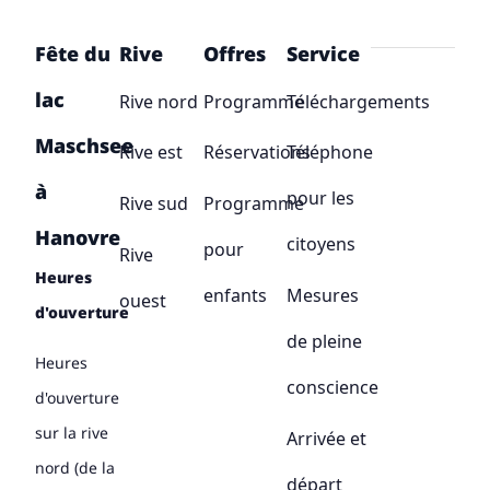
Fête du
Rive
Offres
Service
lac
Rive nord
Programme
Téléchargements
Maschsee
Rive est
Réservations
Téléphone
à
pour les
Rive sud
Programme
Hanovre
citoyens
pour
Rive
Heures
enfants
Mesures
ouest
d'ouverture
de pleine
Heures
conscience
d'ouverture
sur la rive
Arrivée et
nord (de la
départ