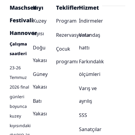
Maschsee
Kıyı
Teklifler
Hizmet
Festivali
Kuzey
Program
İndirmeler
Hannover
kıyısı
Rezervasyonlar
Vatandaş
Çalışma
Doğu
hattı
Çocuk
saatleri
Yakası
programı
Farkındalık
23-26
Güney
ölçümleri
Temmuz
Yakası
2026 final
Varış ve
günleri
Batı
ayrılış
boyunca
Yakası
SSS
kuzey
kıyısındaki
Sanatçılar