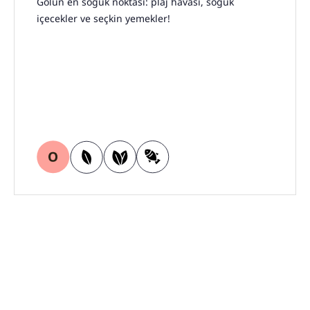
Gölün en soğuk noktası: plaj havası, soğuk
içecekler ve seçkin yemekler!