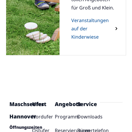
für Groß und Klein.
Veranstaltungen
auf der
Kinderwiese
Maschseefest
Ufer
Angebote
Service
Hannover
Nordufer
Programm
Downloads
Öffnungszeiten
Ostufer
Reservierungen
Bürgertelefon