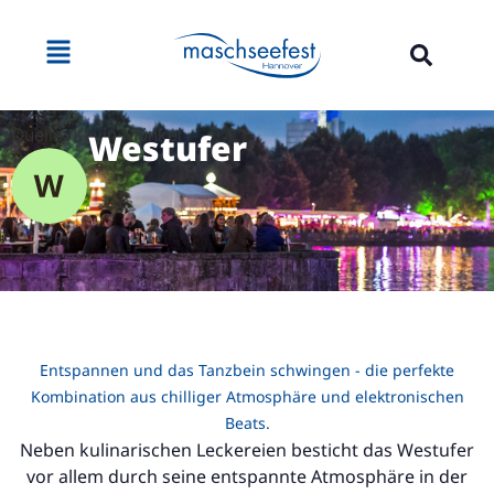
Inhalt
springen
Quelle: Kevin Münkel
Westufer
Entspannen und das Tanzbein schwingen - die perfekte
Kombination aus chilliger Atmosphäre und elektronischen
Beats.
Neben kulinarischen Leckereien besticht das Westufer
vor allem durch seine entspannte Atmosphäre in der