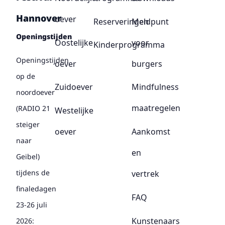
Hannover
oever
Reserveringen
Meldpunt
Openingstijden
Oostelijke
voor
Kinderprogramma
Openingstijden
oever
burgers
op de
Zuidoever
Mindfulness
noordoever
maatregelen
(RADIO 21
Westelijke
steiger
oever
Aankomst
naar
en
Geibel)
tijdens de
vertrek
finaledagen
FAQ
23-26 juli
Kunstenaars
2026: