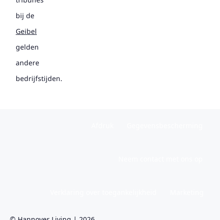
bij de
Geibel
gelden
andere
bedrijfstijden.
Afdruk
Gegevensbescherming
Neem contact met ons op
Verklaring over toegankelijkheid
Marketing
© Hannover Living | 2026