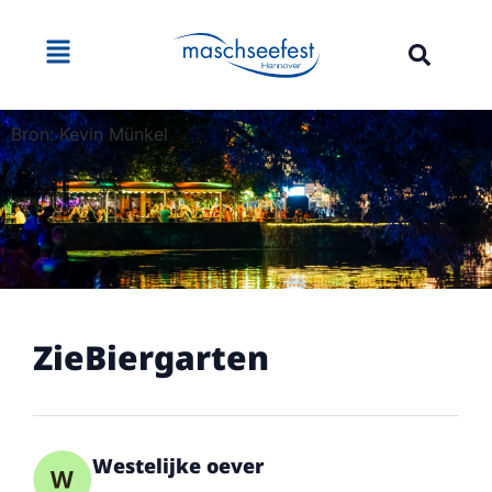
Bron: Kevin Münkel
ZieBiergarten
Westelijke oever