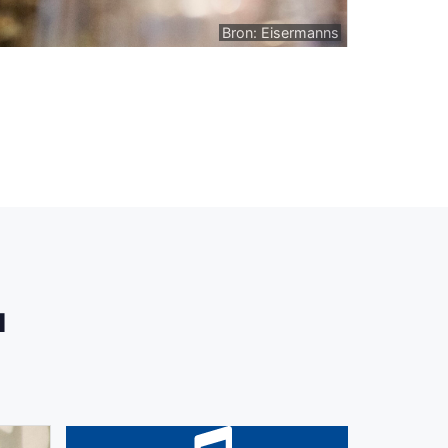
Bron: Eisermanns
u