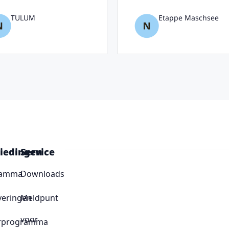
TULUM
Etappe Maschsee
iedingen
Service
ramma
Downloads
veringen
Meldpunt
voor
rprogramma