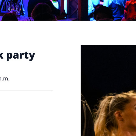
k party
a.m.