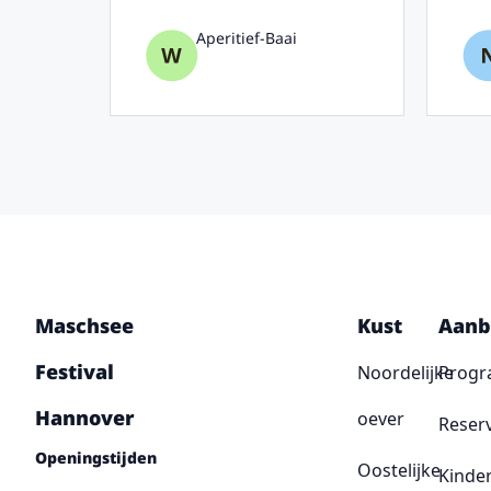
Aperitief-Baai
Maschsee
Kust
Aanb
Festival
Noordelijke
Prog
Hannover
oever
Reser
Openingstijden
Oostelijke
Kinde