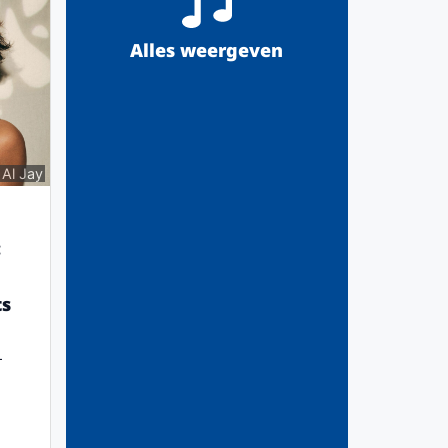
Alles weergeven
 Al Jay
:
ts
L