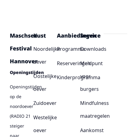
Maschsee
Kust
Aanbiedingen
Service
Festival
Noordelijke
Programma
Downloads
Hannover
oever
Reserveringen
Meldpunt
Openingstijden
Oostelijke
voor
Kinderprogramma
Openingstijden
oever
burgers
op de
Zuidoever
Mindfulness
noordoever
maatregelen
(RADIO 21
Westelijke
steiger
oever
Aankomst
naar