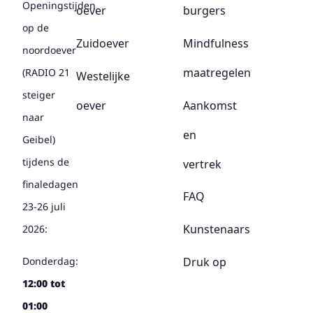
Openingstijden
oever
burgers
op de
Zuidoever
Mindfulness
noordoever
maatregelen
(RADIO 21
Westelijke
steiger
oever
Aankomst
naar
en
Geibel)
tijdens de
vertrek
finaledagen
FAQ
23-26 juli
Kunstenaars
2026:
Druk op
Donderdag:
12:00 tot
01:00