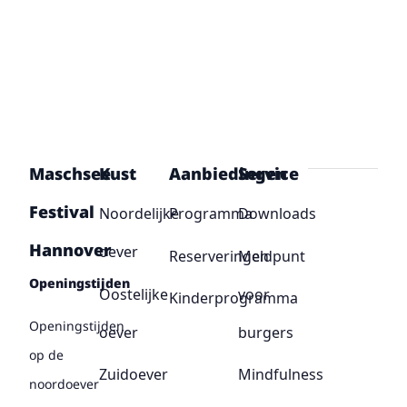
Maschsee
Kust
Aanbiedingen
Service
Festival
Noordelijke
Programma
Downloads
Hannover
oever
Reserveringen
Meldpunt
Openingstijden
Oostelijke
voor
Kinderprogramma
Openingstijden
oever
burgers
op de
Zuidoever
Mindfulness
noordoever