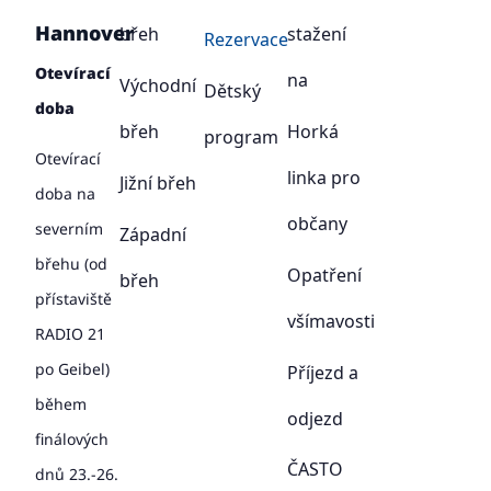
Hannover
břeh
stažení
Rezervace
Otevírací
na
Východní
Dětský
doba
břeh
Horká
program
Otevírací
linka pro
Jižní břeh
doba na
občany
severním
Západní
břehu (od
Opatření
břeh
přístaviště
všímavosti
RADIO 21
po Geibel)
Příjezd a
během
odjezd
finálových
ČASTO
dnů 23.-26.