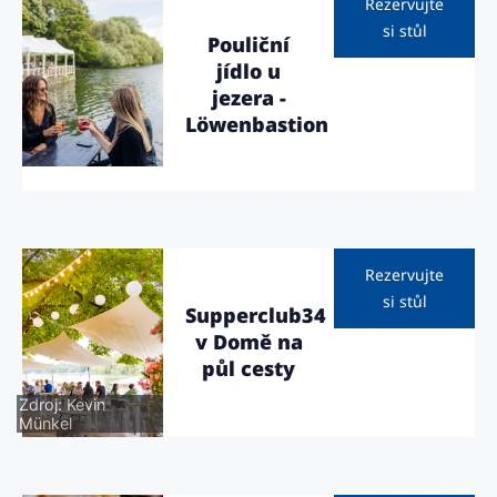
Rezervujte
si stůl
Pouliční
jídlo u
jezera -
Löwenbastion
Rezervujte
si stůl
Supperclub34
v Domě na
půl cesty
Zdroj: Kevin
Münkel