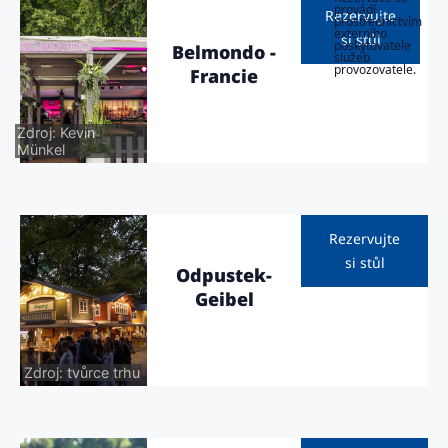
provádí
Rezervujte
prostřednictvím
externího
si stůl
poskytovatele
Belmondo -
služeb
provozovatele.
Francie
Zdroj: Kevin
Münkel
Rezervujte
si stůl
Odpustek-
Geibel
Zdroj: tvůrce trhu