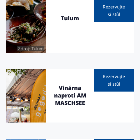
Rezervujte
si stůl
Tulum
Zdroj: Tulum
Rezervujte
si stůl
Vinárna
naproti AM
MASCHSEE