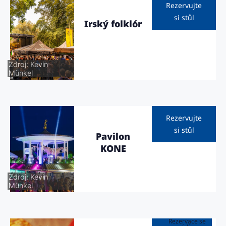
Rezervujte
si stůl
Irský folklór
Zdroj: Kevin
Münkel
Rezervujte
si stůl
Pavilon
KONE
Zdroj: Kevin
Münkel
Rezervace se