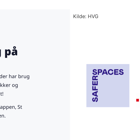
Kilde: HVG
g på
 der har brug
ikker og
t!
-appen, St
en.