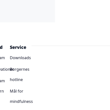
ud
Service
ram
Downloads
vationer
Borgernes
hotline
ram
rn
Mål for
mindfulness