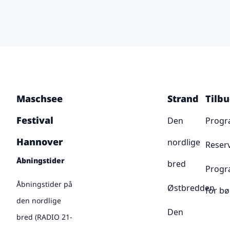
Maschsee
Strand
Tilb
Festival
Den
Prog
Hannover
nordlige
Reser
Åbningstider
bred
Prog
Åbningstider på
Østbredden
for bø
den nordlige
Den
bred (RADIO 21-