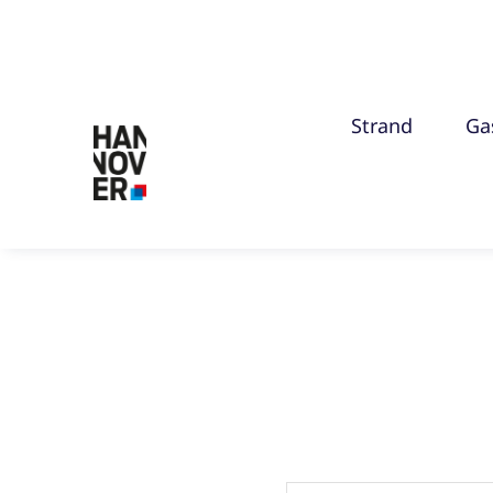
til
indhold
Strand
Ga