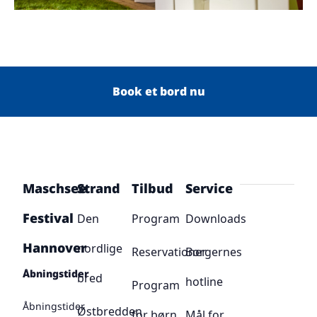
Book et bord nu
Maschsee
Strand
Tilbud
Service
Festival
Den
Program
Downloads
Hannover
nordlige
Reservationer
Borgernes
Åbningstider
bred
hotline
Program
Åbningstider
Østbredden
for børn
Mål for