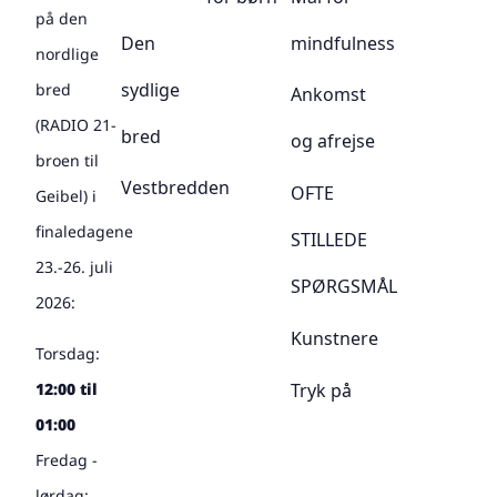
på den
Den
mindfulness
nordlige
sydlige
bred
Ankomst
(RADIO 21-
bred
og afrejse
broen til
Vestbredden
OFTE
Geibel) i
finaledagene
STILLEDE
23.-26. juli
SPØRGSMÅL
2026:
Kunstnere
Torsdag:
Tryk på
12:00 til
01:00
Fredag -
lørdag: