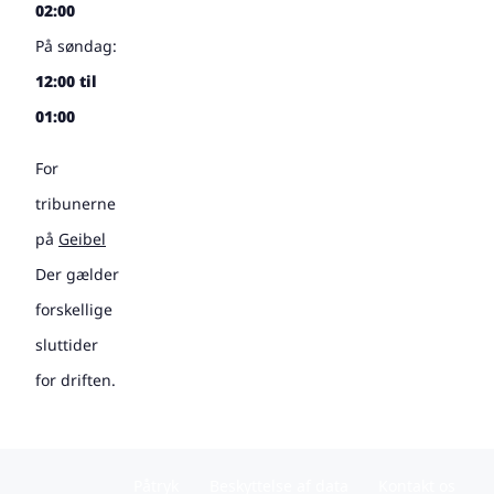
02:00
På søndag:
12:00 til
01:00
For
tribunerne
på
Geibel
Der gælder
forskellige
sluttider
for driften.
Påtryk
Beskyttelse af data
Kontakt os