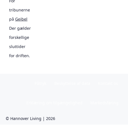
For
tribunerne
på
Geibel
Der gælder
forskellige
sluttider
for driften.
Påtryk
Beskyttelse af data
Kontakt os
Erklæring om tilgængelighed
Markedsføring
© Hannover Living | 2026