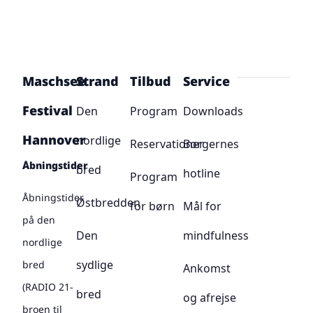
Maschsee
Strand
Tilbud
Service
Festival
Den
Program
Downloads
Hannover
nordlige
Reservationer
Borgernes
Åbningstider
bred
hotline
Program
Åbningstider
Østbredden
for børn
Mål for
på den
Den
mindfulness
nordlige
sydlige
bred
Ankomst
(RADIO 21-
bred
og afrejse
broen til