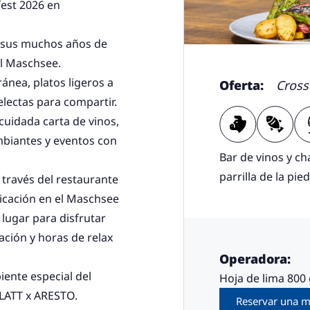
est 2026 en
n sus muchos años de
el Maschsee.
ánea, platos ligeros a
Oferta:
Cross
electas para compartir.
cuidada carta de vinos,
biantes y eventos con
Bar de vinos y ch
parrilla de la pie
 través del restaurante
bicación en el Maschsee
lugar para disfrutar
ción y horas de relax
Operadora:
iente especial del
Hoja de lima 800
LATT x ARESTO.
Reservar una 