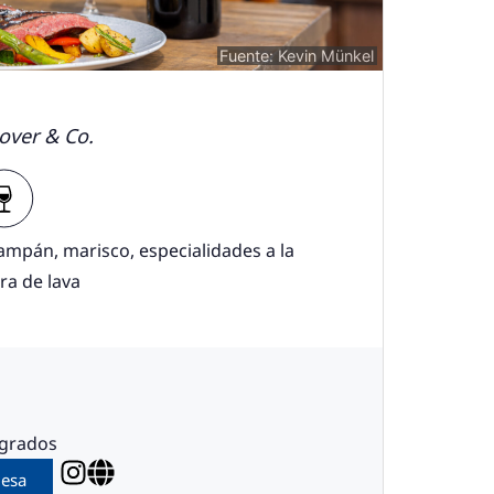
Fuente: Kevin Münkel
over & Co.
ampán, marisco, especialidades a la
dra de lava
 grados
mesa