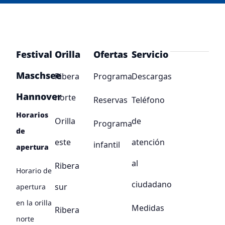
Festival
Orilla
Ofertas
Servicio
Maschsee
Ribera
Programa
Descargas
Hannover
norte
Reservas
Teléfono
Horarios
Orilla
de
Programa
de
este
atención
infantil
apertura
al
Ribera
Horario de
ciudadano
sur
apertura
en la orilla
Medidas
Ribera
norte