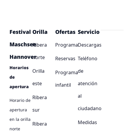
Festival
Orilla
Ofertas
Servicio
Maschsee
Ribera
Programa
Descargas
Hannover
norte
Reservas
Teléfono
Horarios
Orilla
de
Programa
de
este
atención
infantil
apertura
al
Ribera
Horario de
ciudadano
sur
apertura
en la orilla
Medidas
Ribera
norte