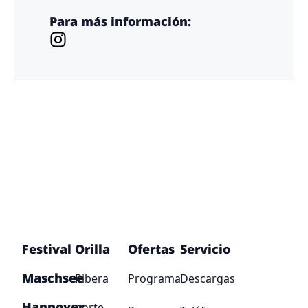
Para más información:
Festival
Orilla
Ofertas
Servicio
Maschsee
Ribera
Programa
Descargas
Hannover
norte