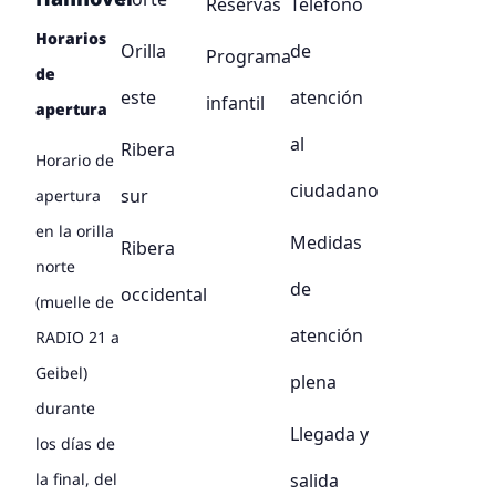
Reservas
Teléfono
Horarios
Orilla
de
Programa
de
este
atención
infantil
apertura
al
Ribera
Horario de
ciudadano
sur
apertura
en la orilla
Medidas
Ribera
norte
de
occidental
(muelle de
atención
RADIO 21 a
Geibel)
plena
durante
Llegada y
los días de
salida
la final, del