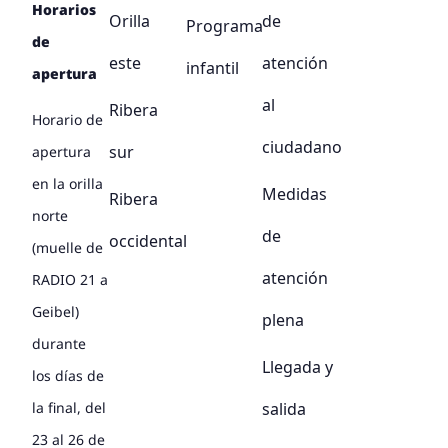
Horarios
Orilla
de
Programa
de
este
atención
infantil
apertura
al
Ribera
Horario de
ciudadano
sur
apertura
en la orilla
Medidas
Ribera
norte
de
occidental
(muelle de
atención
RADIO 21 a
Geibel)
plena
durante
Llegada y
los días de
salida
la final, del
23 al 26 de