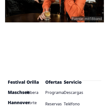
Fuente: mit18band
Festival
Orilla
Ofertas
Servicio
Maschsee
Ribera
Programa
Descargas
Hannover
norte
Reservas
Teléfono