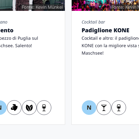
Fonte: Kevin Münkel
Fonte: Kevin
iano
Cocktail bar
lento
Padiglione KONE
pezzo di Puglia sul
Cocktail e altro: il padiglion
chsee. Salento!
KONE con la migliore vista 
Maschsee!