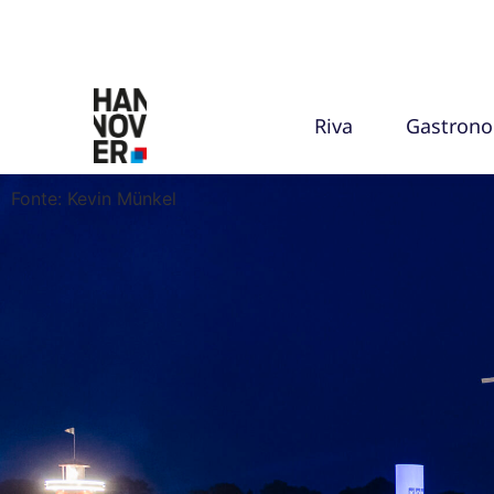
Riva
Gastron
Fonte: Kevin Münkel