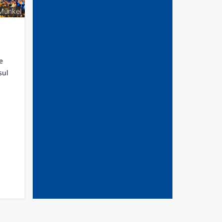
 Münkel
e
sul