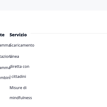
te
Servizio
ramma
Scaricamento
tazioni
Linea
diretta con
ramma
i cittadini
ambini
Misure di
mindfulness