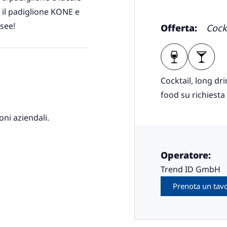
e il padiglione KONE e
see!
Offerta:
Cock
Cocktail, long dri
food su richiesta
oni aziendali.
Operatore:
Trend ID GmbH
Prenota un tav