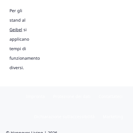
Per gli
stand al
Geibel
si
applicano
tempi di
funzionamento
diversi.
Impronta
Protezione dei dati
Contattateci
Dichiarazione sull'accessibilità
Marketing
© Hannover Living | 2026