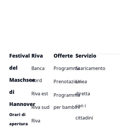
Festival
Riva
Offerte
Servizio
del
Banca
Programma
Scaricamento
Maschsee
nord
Prenotazioni
Linea
di
Riva est
diretta
Programma
Hannover
con i
Riva sud
per bambini
Orari di
cittadini
Riva
apertura