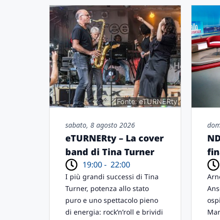
Fonte: eTURNERty
sabato, 8 agosto 2026
dom
eTURNERty – La cover
ND
band di Tina Turner
fi
19:00 -
22:00
I più grandi successi di Tina
Arn
Turner, potenza allo stato
Ans
puro e uno spettacolo pieno
osp
di energia: rock’n’roll e brividi
Mar