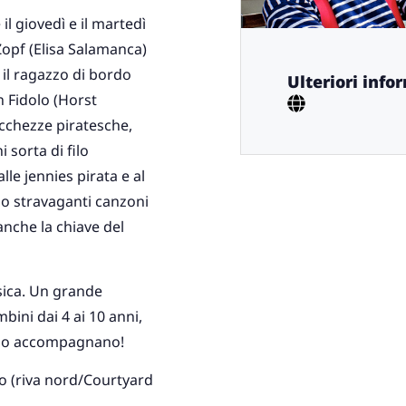
l giovedì e il martedì
 Zopf (Elisa Salamanca)
 il ragazzo di bordo
Ulteriori info
n Fidolo (Horst
occhezze piratesche,
i sorta di filo
le jennies pirata e al
no stravaganti canzoni
anche la chiave del
sica. Un grande
ini dai 4 ai 10 anni,
e lo accompagnano!
o (riva nord/Courtyard