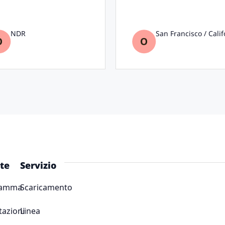
NDR
San Francisco / Calif
te
Servizio
ramma
Scaricamento
tazioni
Linea