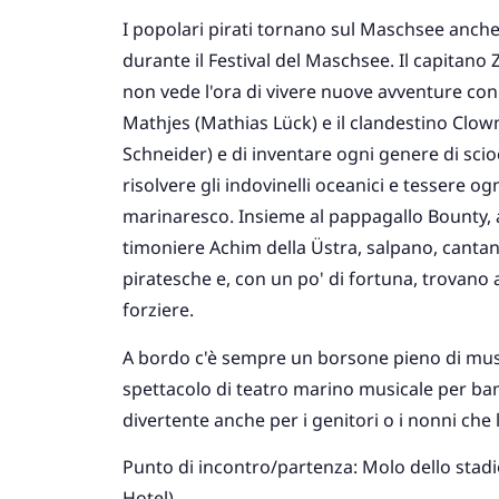
I popolari pirati tornano sul Maschsee anche i
durante il Festival del Maschsee. Il capitano
non vede l'ora di vivere nuove avventure con
Mathjes (Mathias Lück) e il clandestino Clow
Schneider) e di inventare ogni genere di sci
risolvere gli indovinelli oceanici e tessere ogn
marinaresco. Insieme al pappagallo Bounty, al
timoniere Achim della Üstra, salpano, canta
piratesche e, con un po' di fortuna, trovano 
forziere.
A bordo c'è sempre un borsone pieno di mu
spettacolo di teatro marino musicale per bamb
divertente anche per i genitori o i nonni ch
Punto di incontro/partenza: Molo dello stadi
Hotel)