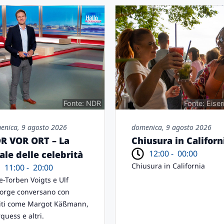
Fonte: NDR
Fonte: Eise
enica, 9 agosto 2026
domenica, 9 agosto 2026
R VOR ORT – La
Chiusura in Californ
12:00 -
00:00
nale delle celebrità
Chiusura in California
11:00 -
20:00
e-Torben Voigts e Ulf
orge conversano con
iti come Margot Käßmann,
quess e altri.