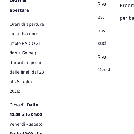
Orari di
Riva
Prog
apertura
est
per b
Orari di apertura
Riva
sulla riva nord
sud
(molo RADIO 21
fino a Geibel)
Riva
durante i giorni
Ovest
delle finali dal 23
al 26 luglio
2026:
Giovedì:
Dalle
12:00 alle 01:00
Venerdì - sabato:
Dalle 12:00 alle