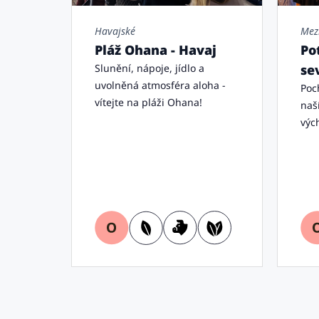
Havajské
Mez
Pláž Ohana - Havaj
Po
Slunění, nápoje, jídlo a
se
uvolněná atmosféra aloha -
Poc
vítejte na pláži Ohana!
naš
výc