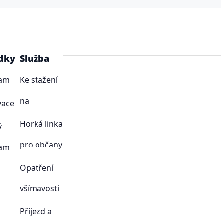
dky
Služba
ram
Ke stažení
na
vace
Horká linka
ý
pro občany
ram
Opatření
všímavosti
Příjezd a