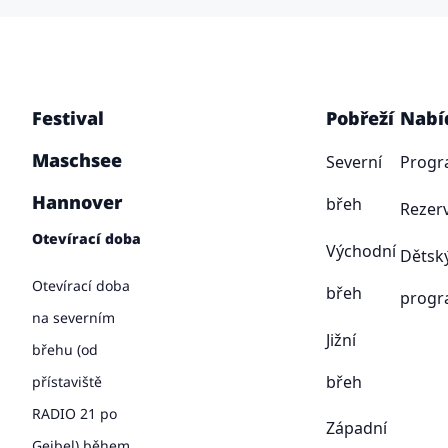
Festival
Pobřeží
Nabí
Maschsee
Severní
Prog
Hannover
břeh
Rezer
Otevírací doba
Východní
Dětsk
Otevírací doba
břeh
prog
na severním
Jižní
břehu (od
břeh
přístaviště
RADIO 21 po
Západní
Geibel) během