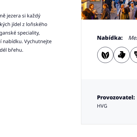
ně jezera si každý
kých jídel z loňského
ganské speciality,
Nabídka:
Mez
jí nabídku. Vychutnejte
dél břehu.
Provozovatel:
HVG