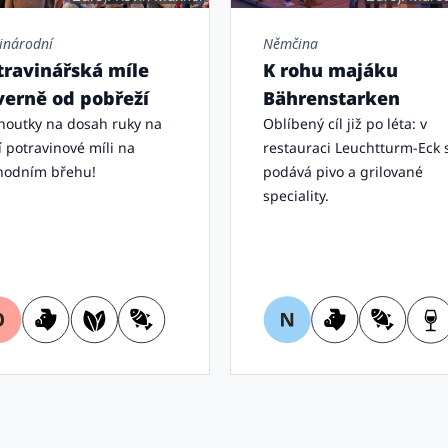
inárodní
Němčina
travinářská míle
K rohu majáku
verně od pobřeží
Bährenstarken
houtky na dosah ruky na
Oblíbený cíl již po léta: v
í potravinové míli na
restauraci Leuchtturm-Eck 
hodním břehu!
podává pivo a grilované
speciality.