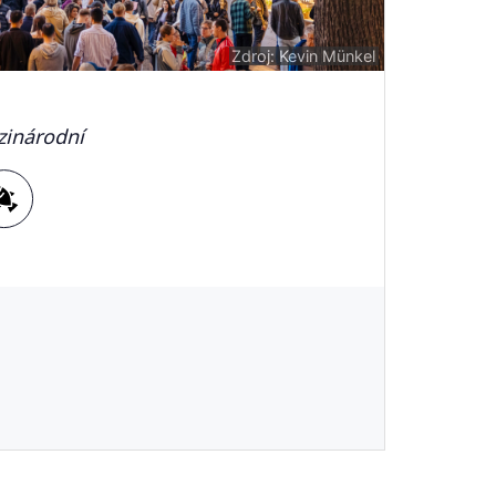
Zdroj: Kevin Münkel
inárodní