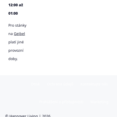
12:00 až
01:00
Pro stánky
na
Geibel
platí jiné
provozní
doby.
Otisk
Ochrana údajů
Kontaktujte nás
Prohlášení o přístupnosti
Marketing
© Hannover Living | 2026