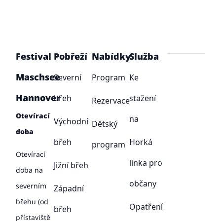
Festival
Pobřeží
Nabídky
Služba
Maschsee
Severní
Program
Ke
Hannover
břeh
stažení
Rezervace
Otevírací
na
Východní
Dětský
doba
břeh
Horká
program
Otevírací
linka pro
Jižní břeh
doba na
občany
severním
Západní
břehu (od
Opatření
břeh
přístaviště