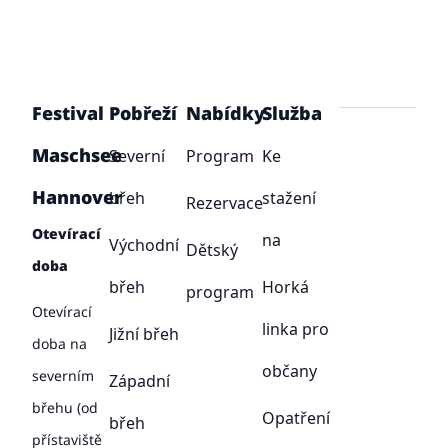
Festival
Pobřeží
Nabídky
Služba
Maschsee
Severní
Program
Ke
Hannover
břeh
stažení
Rezervace
Otevírací
na
Východní
Dětský
doba
břeh
Horká
program
Otevírací
linka pro
Jižní břeh
doba na
občany
severním
Západní
břehu (od
Opatření
břeh
přístaviště