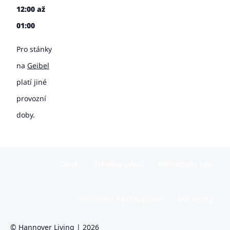
12:00 až
01:00
Pro stánky
na
Geibel
platí jiné
provozní
doby.
Otisk
Ochrana údajů
Kontaktujte nás
Prohlášení o přístupnosti
Marketing
© Hannover Living | 2026