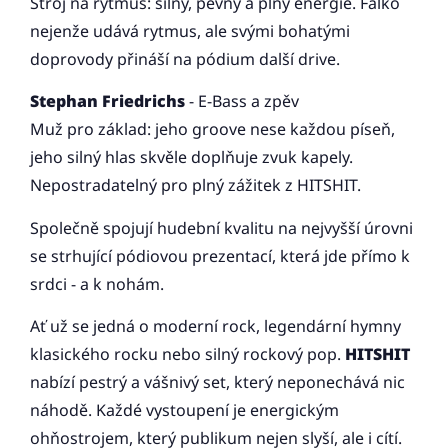
Stroj na rytmus: silný, pevný a plný energie. Falko
nejenže udává rytmus, ale svými bohatými
doprovody přináší na pódium další drive.
Stephan Friedrichs
- E-Bass a zpěv
Muž pro základ: jeho groove nese každou píseň,
jeho silný hlas skvěle doplňuje zvuk kapely.
Nepostradatelný pro plný zážitek z HITSHIT.
Společně spojují hudební kvalitu na nejvyšší úrovni
se strhující pódiovou prezentací, která jde přímo k
srdci - a k nohám.
Ať už se jedná o moderní rock, legendární hymny
klasického rocku nebo silný rockový pop.
HITSHIT
nabízí pestrý a vášnivý set, který neponechává nic
náhodě. Každé vystoupení je energickým
ohňostrojem, který publikum nejen slyší, ale i cítí.