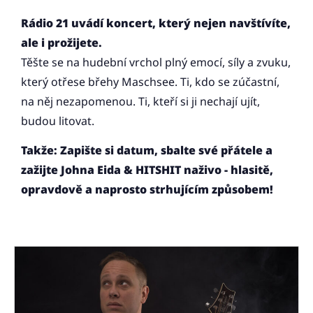
Rádio 21 uvádí koncert, který nejen navštívíte,
ale i prožijete.
Těšte se na hudební vrchol plný emocí, síly a zvuku,
který otřese břehy Maschsee. Ti, kdo se zúčastní,
na něj nezapomenou. Ti, kteří si ji nechají ujít,
budou litovat.
Takže: Zapište si datum, sbalte své přátele a
zažijte Johna Eida & HITSHIT naživo - hlasitě,
opravdově a naprosto strhujícím způsobem!