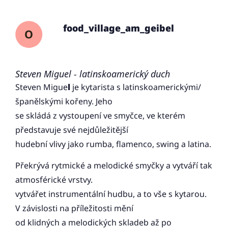
food_village_am_geibel
Steven Miguel - latinskoamerický duch
Steven Migue
l
je kytarista s latinskoamerickými/
španělskými kořeny. Jeho
se skládá z vystoupení ve smyčce, ve kterém
představuje své nejdůležitější
hudební vlivy jako rumba, flamenco, swing a latina.
Překrývá rytmické a melodické smyčky a vytváří tak
atmosférické vrstvy.
vytvářet instrumentální hudbu, a to vše s kytarou.
V závislosti na příležitosti mění
od klidných a melodických skladeb až po