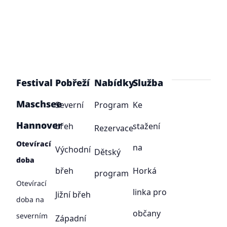
Festival
Pobřeží
Nabídky
Služba
Maschsee
Severní
Program
Ke
Hannover
břeh
stažení
Rezervace
Otevírací
na
Východní
Dětský
doba
břeh
Horká
program
Otevírací
linka pro
Jižní břeh
doba na
občany
severním
Západní