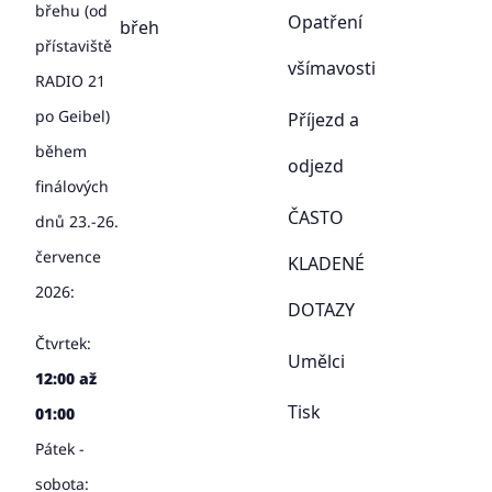
břehu (od
Opatření
břeh
přístaviště
všímavosti
RADIO 21
po Geibel)
Příjezd a
během
odjezd
finálových
ČASTO
dnů 23.-26.
července
KLADENÉ
2026:
DOTAZY
Čtvrtek:
Umělci
12:00 až
Tisk
01:00
Pátek -
sobota: