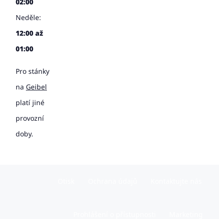
02:00
Neděle:
12:00 až
01:00
Pro stánky
na
Geibel
platí jiné
provozní
doby.
Otisk
Ochrana údajů
Kontaktujte nás
Prohlášení o přístupnosti
Marketing