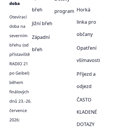
doba
břeh
Horká
program
Otevírací
linka pro
Jižní břeh
doba na
občany
severním
Západní
břehu (od
Opatření
břeh
přístaviště
všímavosti
RADIO 21
po Geibel)
Příjezd a
během
odjezd
finálových
ČASTO
dnů 23.-26.
července
KLADENÉ
2026:
DOTAZY