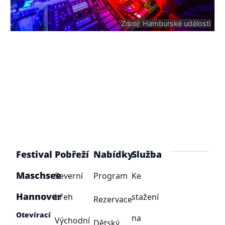
Zdroj: Hamburské události
Festival
Pobřeží
Nabídky
Služba
Maschsee
Severní
Program
Ke
Hannover
břeh
stažení
Rezervace
Otevírací
na
Východní
Dětský