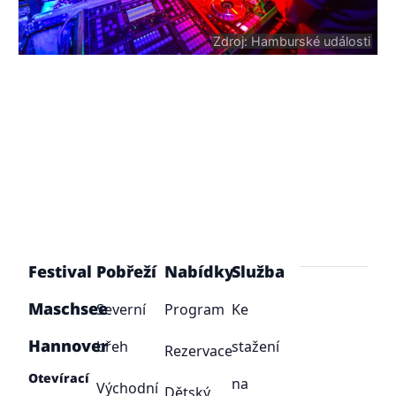
Zdroj: Hamburské události
Festival
Pobřeží
Nabídky
Služba
Maschsee
Severní
Program
Ke
Hannover
břeh
stažení
Rezervace
Otevírací
na
Východní
Dětský