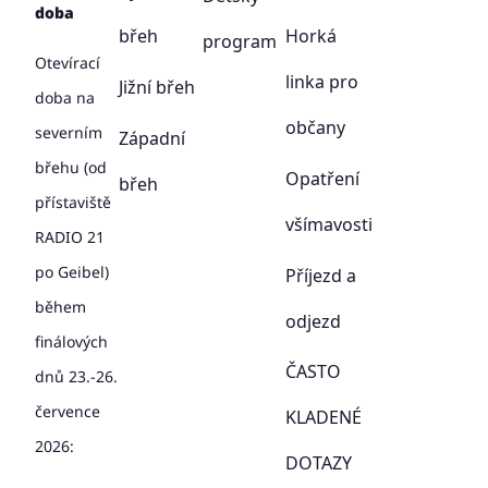
doba
břeh
Horká
program
Otevírací
linka pro
Jižní břeh
doba na
občany
severním
Západní
břehu (od
Opatření
břeh
přístaviště
všímavosti
RADIO 21
po Geibel)
Příjezd a
během
odjezd
finálových
ČASTO
dnů 23.-26.
července
KLADENÉ
2026:
DOTAZY