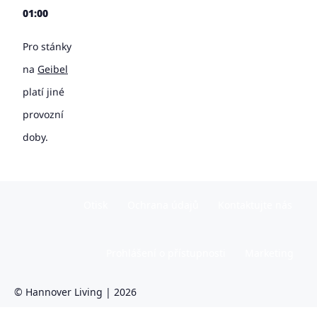
01:00
Pro stánky
na
Geibel
platí jiné
provozní
doby.
Otisk
Ochrana údajů
Kontaktujte nás
Prohlášení o přístupnosti
Marketing
© Hannover Living | 2026