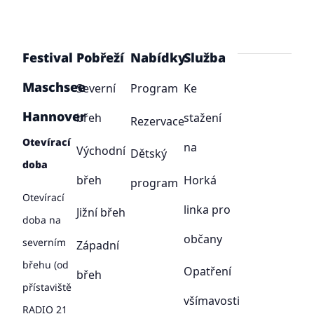
Festival
Pobřeží
Nabídky
Služba
Maschsee
Severní
Program
Ke
Hannover
břeh
stažení
Rezervace
Otevírací
na
Východní
Dětský
doba
břeh
Horká
program
Otevírací
linka pro
Jižní břeh
doba na
občany
severním
Západní
břehu (od
Opatření
břeh
přístaviště
všímavosti
RADIO 21