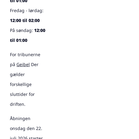
til 01:00
Fredag - lørdag:
12:00 til 02:00
På søndag:
12:00
til 01:00
For tribunerne
på
Geibel
Der
gælder
forskellige
sluttider for
driften.
Åbningen
onsdag den 22.
juli 2026 starter