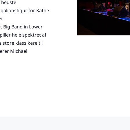
e bedste
galionsfigur for Käthe
et
st Big Band in Lower
ller hele spektret af
 store klassikere til
ærer Michael