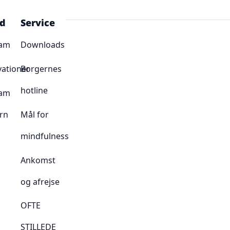
ud
Service
ram
Downloads
vationer
Borgernes
hotline
ram
rn
Mål for
mindfulness
Ankomst
og afrejse
OFTE
STILLEDE