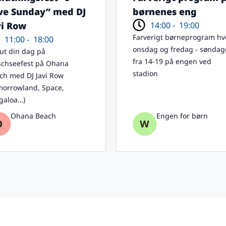
ve Sunday” med DJ
børnenes eng
14:00 -
19:00
vi Row
Farverigt børneprogram hv
11:00 -
18:00
onsdag og fredag - søndag
lut din dag på
fra 14-19 på engen ved
chseefest på Ohana
stadion
ch med DJ Javi Row
morrowland, Space,
galoa…)
Ohana Beach
Engen for børn