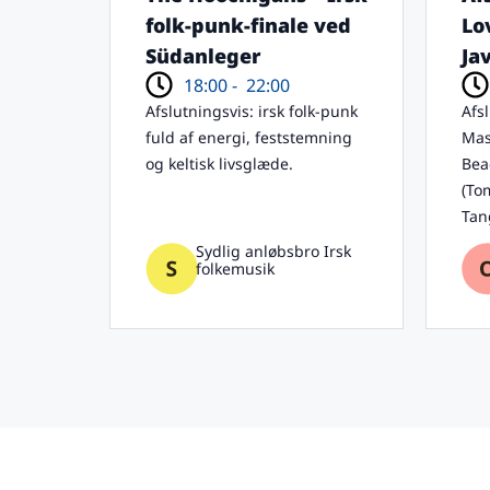
folk-punk-finale ved
Lo
Südanleger
Ja
18:00 -
22:00
Afslutningsvis: irsk folk-punk
Afs
fuld af energi, feststemning
Mas
og keltisk livsglæde.
Bea
(To
Tan
Sydlig anløbsbro Irsk
folkemusik