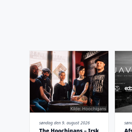
Kilde: Hoochigans
søndag den 9. august 2026
søn
The Hoochigans – Irsk
Af