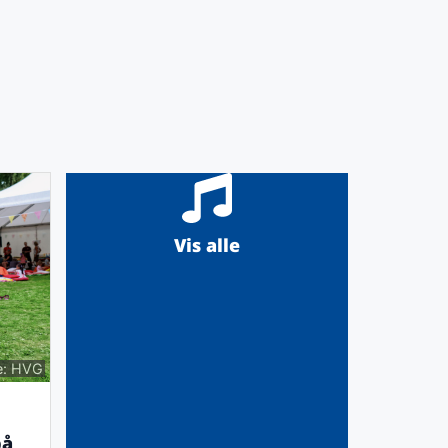
Vis alle
e: HVG
på