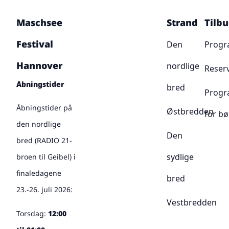
Maschsee
Strand
Tilb
Festival
Den
Prog
Hannover
nordlige
Reser
Åbningstider
bred
Prog
Åbningstider på
Østbredden
for bø
den nordlige
Den
bred (RADIO 21-
sydlige
broen til Geibel) i
finaledagene
bred
23.-26. juli 2026:
Vestbredden
Torsdag:
12:00