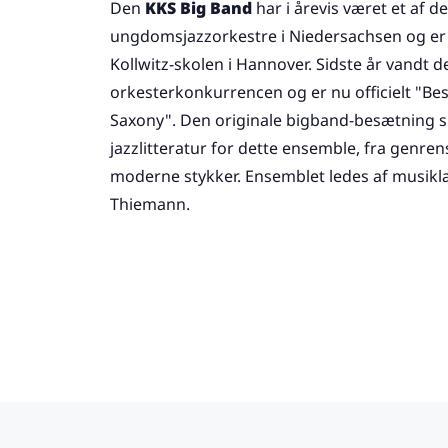
Den
KKS Big Band
har i årevis været et af d
ungdomsjazzorkestre i Niedersachsen og er 
Kollwitz-skolen i Hannover. Sidste år vandt d
orkesterkonkurrencen og er nu officielt "Be
Saxony". Den originale bigband-besætning spi
jazzlitteratur for dette ensemble, fra genrens
moderne stykker. Ensemblet ledes af musikl
Thiemann.