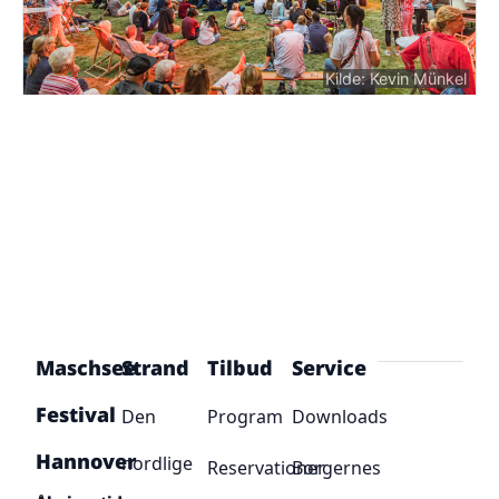
Kilde: Kevin Münkel
Maschsee
Strand
Tilbud
Service
Festival
Den
Program
Downloads
Hannover
nordlige
Reservationer
Borgernes