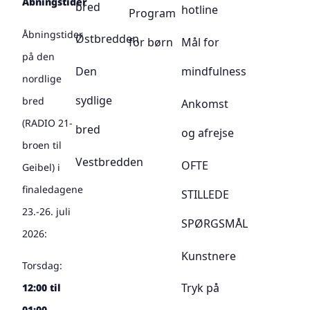
Åbningstider
bred
hotline
Program
Åbningstider
Østbredden
for børn
Mål for
på den
Den
mindfulness
nordlige
sydlige
bred
Ankomst
(RADIO 21-
bred
og afrejse
broen til
Vestbredden
OFTE
Geibel) i
finaledagene
STILLEDE
23.-26. juli
SPØRGSMÅL
2026:
Kunstnere
Torsdag:
Tryk på
12:00 til
01:00