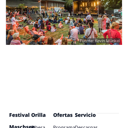
Fuente: Kevin Münkel
Festival
Orilla
Ofertas
Servicio
Maschsee
Ribera
Programa
Descargas