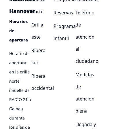
Hannover
norte
Reservas
Teléfono
Horarios
Orilla
de
Programa
de
este
atención
infantil
apertura
al
Ribera
Horario de
ciudadano
sur
apertura
en la orilla
Medidas
Ribera
norte
de
occidental
(muelle de
atención
RADIO 21 a
Geibel)
plena
durante
Llegada y
los días de