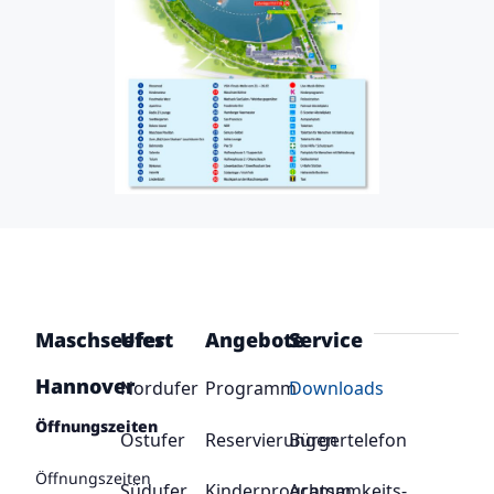
Maschseefest
Ufer
Angebote
Service
Hannover
Nordufer
Programm
Downloads
Öffnungszeiten
Ostufer
Reservierungen
Bürgertelefon
Öffnungszeiten
Südufer
Kinderprogramm
Achtsamkeits-