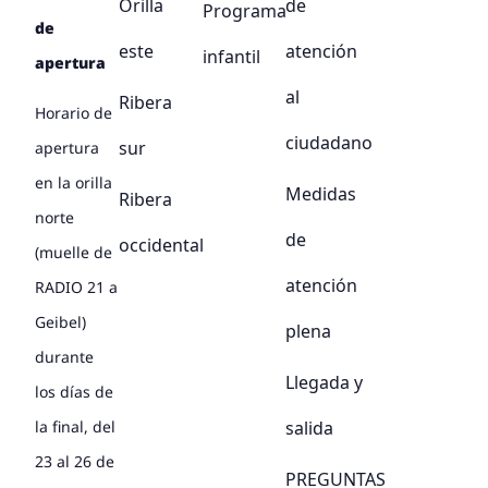
Orilla
de
Programa
de
este
atención
infantil
apertura
al
Ribera
Horario de
ciudadano
sur
apertura
en la orilla
Medidas
Ribera
norte
de
occidental
(muelle de
atención
RADIO 21 a
Geibel)
plena
durante
Llegada y
los días de
salida
la final, del
23 al 26 de
PREGUNTAS