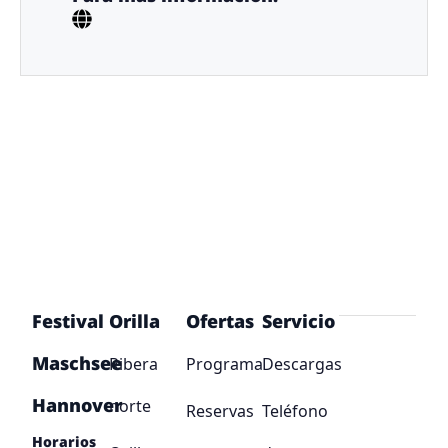
Festival
Orilla
Ofertas
Servicio
Maschsee
Ribera
Programa
Descargas
Hannover
norte
Reservas
Teléfono
Horarios