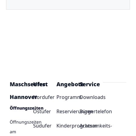
Maschseefest
Ufer
Angebote
Service
Hannover
Nordufer
Programm
Downloads
Öffnungszeiten
Ostufer
Reservierungen
Bürgertelefon
Öffnungszeiten
Südufer
Kinderprogramm
Achtsamkeits-
am