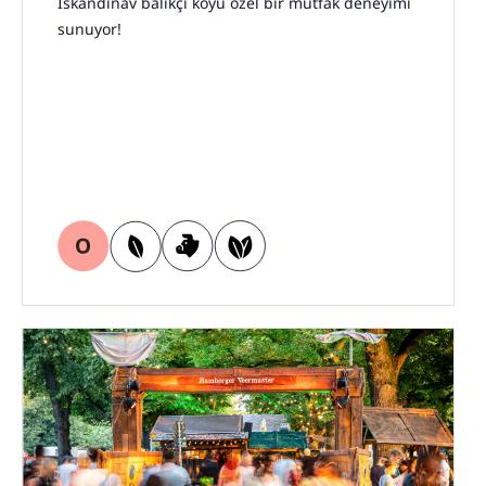
İskandinav balıkçı köyü özel bir mutfak deneyimi
sunuyor!