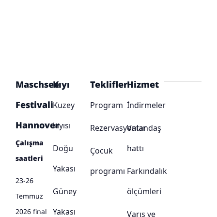
Maschsee
Kıyı
Teklifler
Hizmet
Festivali
Kuzey
Program
İndirmeler
Hannover
kıyısı
Rezervasyonlar
Vatandaş
Çalışma
Doğu
hattı
Çocuk
saatleri
Yakası
programı
Farkındalık
23-26
Güney
ölçümleri
Temmuz
Yakası
2026 final
Varış ve