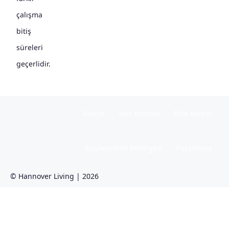
çalışma
bitiş
süreleri
geçerlidir.
Künye
Veri koruma
Bize ulaşın
Erişilebilirlik Bildirgesi
Pazarlama
© Hannover Living | 2026