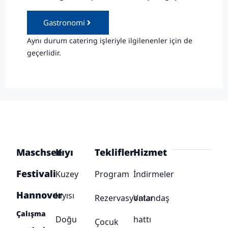
Gastronomi
Aynı durum catering işleriyle ilgilenenler için de
geçerlidir.
Maschsee
Kıyı
Teklifler
Hizmet
Festivali
Kuzey
Program
İndirmeler
Hannover
kıyısı
Rezervasyonlar
Vatandaş
Çalışma
Doğu
hattı
Çocuk