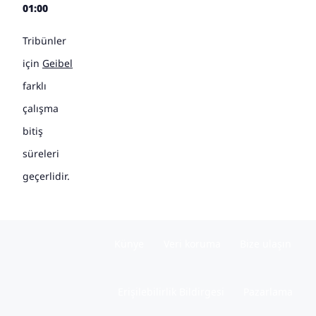
01:00
Tribünler
için
Geibel
farklı
çalışma
bitiş
süreleri
geçerlidir.
Künye
Veri koruma
Bize ulaşın
Erişilebilirlik Bildirgesi
Pazarlama