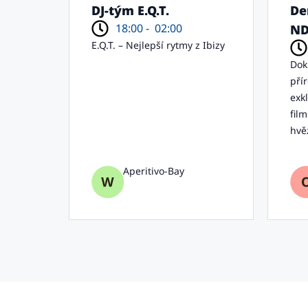
DJ-tým E.Q.T.
De
18:00 -
02:00
N
E.Q.T. – Nejlepší rytmy z Ibizy
Dok
pří
exk
fil
hvě
Aperitivo-Bay