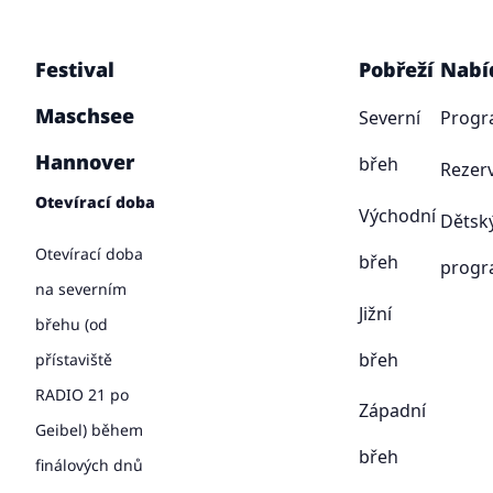
Festival
Pobřeží
Nabí
Maschsee
Severní
Prog
Hannover
břeh
Rezer
Otevírací doba
Východní
Dětsk
Otevírací doba
břeh
prog
na severním
Jižní
břehu (od
břeh
přístaviště
RADIO 21 po
Západní
Geibel) během
břeh
finálových dnů