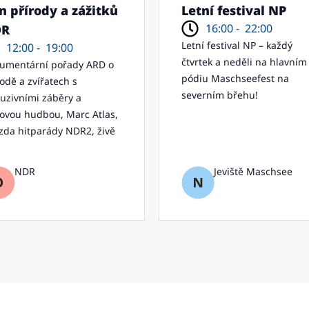
n přírody a zážitků
Letní festival NP
16:00 -
22:00
DR
Letní festival NP – každý
12:00 -
19:00
čtvrtek a neděli na hlavním
umentární pořady ARD o
pódiu Maschseefest na
rodě a zvířatech s
severním břehu!
luzivními záběry a
movou hudbou, Marc Atlas,
zda hitparády NDR2, živě
NDR
Jeviště Maschsee