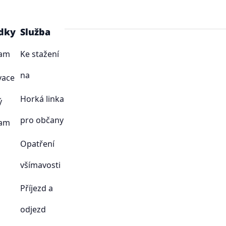
dky
Služba
ram
Ke stažení
na
vace
Horká linka
ý
pro občany
ram
Opatření
všímavosti
Příjezd a
odjezd