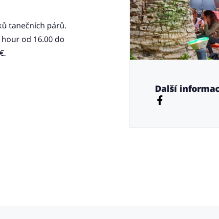
ků tanečních párů.
y hour od 16.00 do
€.
Další informac