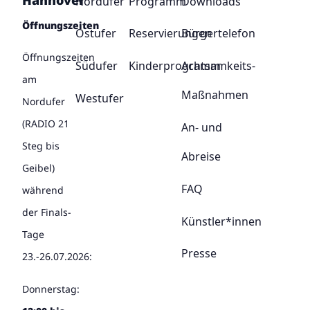
Hannover
Nordufer
Programm
Downloads
Öffnungszeiten
Ostufer
Reservierungen
Bürgertelefon
Öffnungszeiten
Südufer
Kinderprogramm
Achtsamkeits-
am
Maßnahmen
Westufer
Nordufer
(RADIO 21
An- und
Steg bis
Abreise
Geibel)
FAQ
während
der Finals-
Künstler*innen
Tage
Presse
23.-26.07.2026:
Donnerstag: