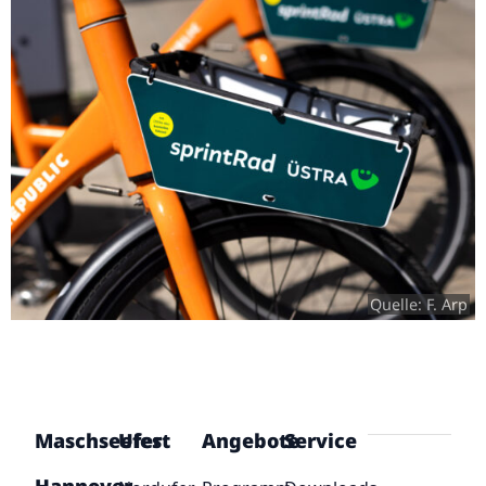
Quelle: F. Arp
Maschseefest
Ufer
Angebote
Service