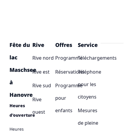
Fête du
Rive
Offres
Service
lac
Rive nord
Programme
Téléchargements
Maschsee
Rive est
Réservations
Téléphone
à
pour les
Rive sud
Programme
Hanovre
citoyens
pour
Rive
Heures
enfants
Mesures
ouest
d'ouverture
de pleine
Heures