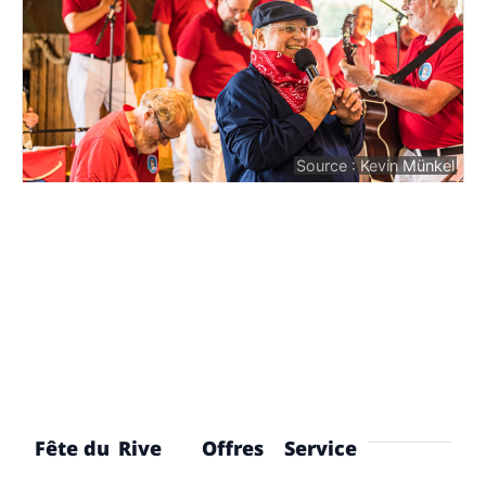
Source : Kevin Münkel
Fête du
Rive
Offres
Service