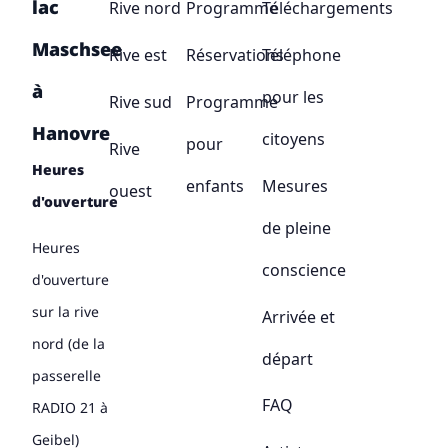
lac
Rive nord
Programme
Téléchargements
Maschsee
Rive est
Réservations
Téléphone
à
pour les
Rive sud
Programme
Hanovre
citoyens
pour
Rive
Heures
enfants
Mesures
ouest
d'ouverture
de pleine
Heures
conscience
d'ouverture
sur la rive
Arrivée et
nord (de la
départ
passerelle
FAQ
RADIO 21 à
Geibel)