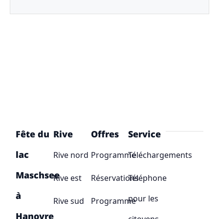
Fête du
Rive
Offres
Service
lac
Rive nord
Programme
Téléchargements
Maschsee
Rive est
Réservations
Téléphone
à
pour les
Rive sud
Programme
Hanovre