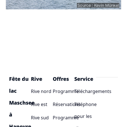
Source : Kevin Münkel
Fête du
Rive
Offres
Service
lac
Rive nord
Programme
Téléchargements
Maschsee
Rive est
Réservations
Téléphone
à
pour les
Rive sud
Programme
Hanovre