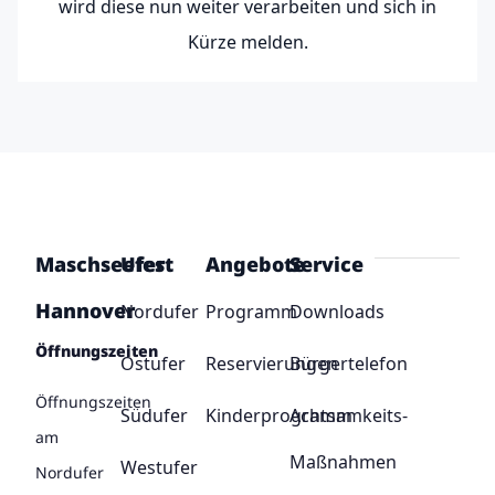
wird diese nun weiter verarbeiten und sich in
Kürze melden.
Maschseefest
Ufer
Angebote
Service
Hannover
Nordufer
Programm
Downloads
Öffnungszeiten
Ostufer
Reservierungen
Bürgertelefon
Öffnungszeiten
Südufer
Kinderprogramm
Achtsamkeits-
am
Maßnahmen
Westufer
Nordufer