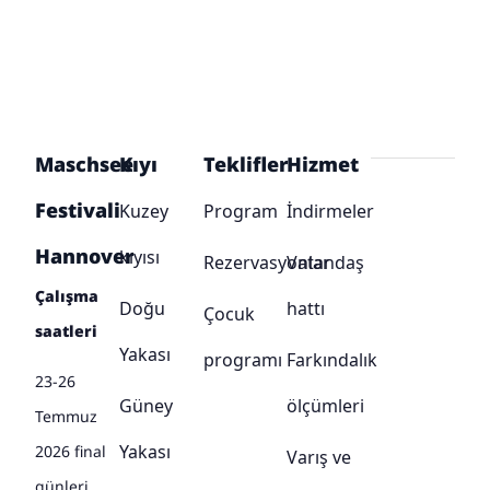
Maschsee
Kıyı
Teklifler
Hizmet
Festivali
Kuzey
Program
İndirmeler
Hannover
kıyısı
Rezervasyonlar
Vatandaş
Çalışma
Doğu
hattı
Çocuk
saatleri
Yakası
programı
Farkındalık
23-26
Güney
ölçümleri
Temmuz
Yakası
2026 final
Varış ve
günleri