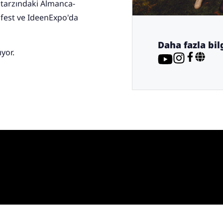
 tarzındaki Almanca-
afest ve IdeenExpo'da
Daha fazla bilg
ıyor.