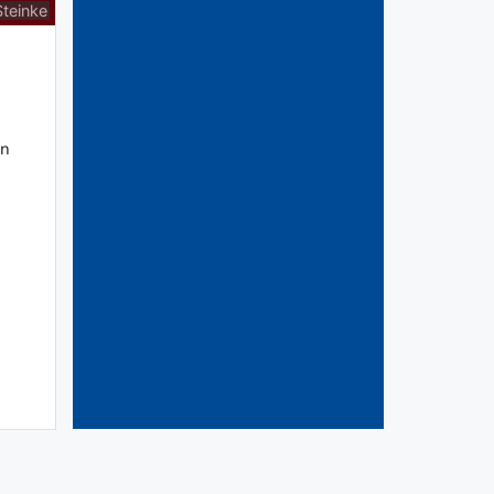
Steinke
in