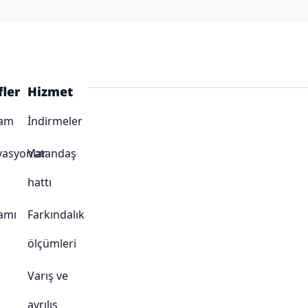
fler
Hizmet
ram
İndirmeler
vasyonlar
Vatandaş
hattı
amı
Farkındalık
ölçümleri
Varış ve
ayrılış