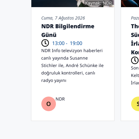
Kaynak: NDR
Cuma, 7 Ağustos 2026
Paz
NDR Bilgilendirme
Th
Günü
Sü
13:00 -
19:00
İr
NDR Info televizyon haberleri
Ko
canlı yayında Susanne
Stichler ile, André Schünke ile
Son 
doğruluk kontrolleri, canlı
Kel
radyo yayını
İrla
NDR