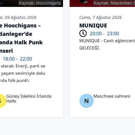
Kaynak: Hoochigans
Kaynak: Maximilian 
ar, 09 Ağustos 2026
Cuma, 7 Ağustos 2026
e Hoochigans –
MUNIQUE
20:00 -
23:00
danleger’de
MUNIQUE - Canlı eğlencen
landa Halk Punk
GELECEĞİ.
nseri
18:00 -
22:00
olarak: Enerji, parti ve
t yaşam sevinciyle dolu
nda folk punk’ı.
Güney İskelesi İrlanda
Maschsee sahnesi
Halkı