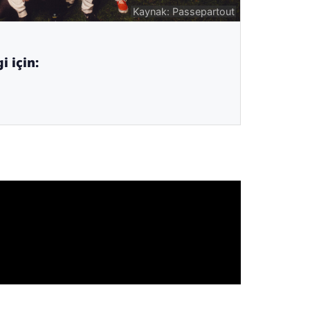
Kaynak: Passepartout
i için: