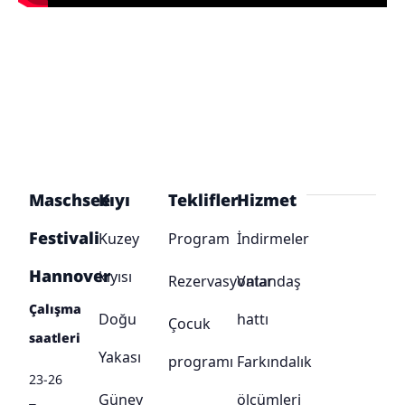
Maschsee
Kıyı
Teklifler
Hizmet
Festivali
Kuzey
Program
İndirmeler
Hannover
kıyısı
Rezervasyonlar
Vatandaş
Çalışma
Doğu
hattı
Çocuk
saatleri
Yakası
programı
Farkındalık
23-26
Güney
ölçümleri