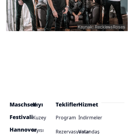
Kaynak: RecklessRoses
Maschsee
Kıyı
Teklifler
Hizmet
Festivali
Kuzey
Program
İndirmeler
Hannover
kıyısı
Rezervasyonlar
Vatandaş