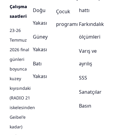
Çalışma
Doğu
hattı
Çocuk
saatleri
Yakası
programı
Farkındalık
23-26
Güney
ölçümleri
Temmuz
Yakası
2026 final
Varış ve
günleri
Batı
ayrılış
boyunca
Yakası
SSS
kuzey
kıyısındaki
Sanatçılar
(RADIO 21
Basın
iskelesinden
Geibel'e
kadar)