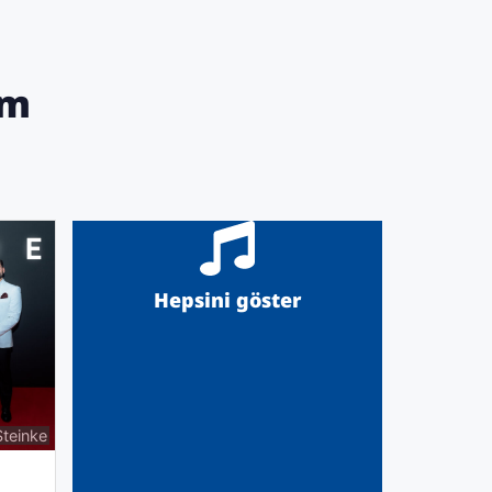
am
Hepsini göster
Steinke