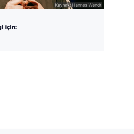
Kaynak: Hannes Wendt
i için: