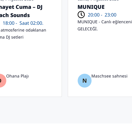
hayet Cuma – DJ
MUNIQUE
20:00 -
23:00
ach Sounds
MUNIQUE - Canlı eğlencen
18:00 -
Saat 02:00.
GELECEĞİ.
j atmosferine odaklanan
ma DJ setleri
Ohana Plajı
Maschsee sahnesi