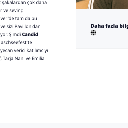
üz şakalardan çok daha
ir ve sevinç
over'de tam da bu
Daha fazla bilg
ve sizi Pavillon'dan
yor. Şimdi
Candid
aschseefest'te
can verici katılımcıyı
 Tarja Nani ve Emilia