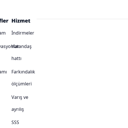
fler
Hizmet
ram
İndirmeler
vasyonlar
Vatandaş
hattı
amı
Farkındalık
ölçümleri
Varış ve
ayrılış
SSS