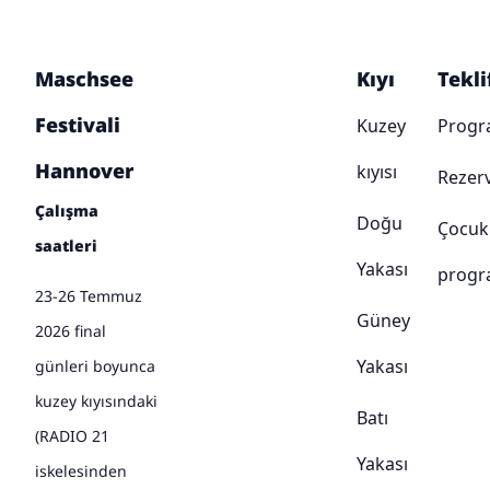
Maschsee
Kıyı
Tekli
Festivali
Kuzey
Prog
Hannover
kıyısı
Rezer
Çalışma
Doğu
Çocuk
saatleri
Yakası
progr
23-26 Temmuz
Güney
2026 final
Yakası
günleri boyunca
kuzey kıyısındaki
Batı
(RADIO 21
Yakası
iskelesinden