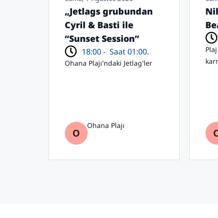
„Jetlags grubundan
Ni
Cyril & Basti ile
Be
“Sunset Session”
Pla
18:00 -
Saat 01:00.
kar
Ohana Plajı'ndaki Jetlag'ler
Ohana Plajı